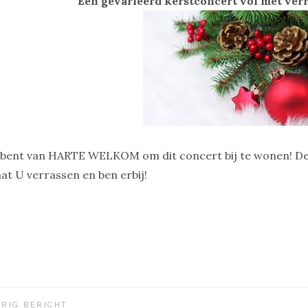
Een gevarieerd kerstconcert vol met ve
bent van HARTE WELKOM om dit concert bij te wonen! De 
at U verrassen en ben erbij!
ORIG BERICHT