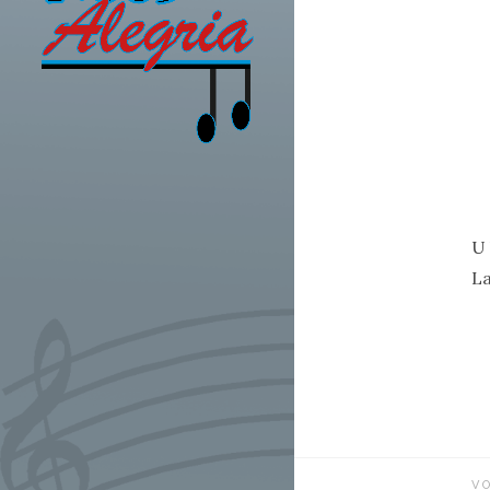
U 
La
V