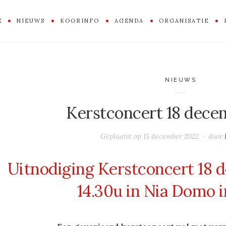
E
NIEUWS
KOORINFO
AGENDA
ORGANISATIE
NIEUWS
Kerstconcert 18 dece
Geplaatst op
15 december 2022
door
Uitnodiging Kerstconcert 18
14.30u in Nia Domo i